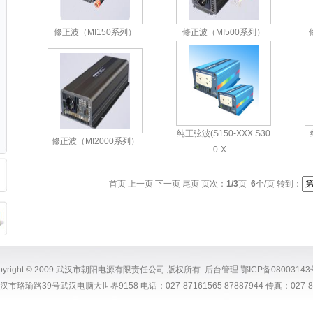
修正波（MI150系列）
修正波（MI500系列）
纯正弦波(S150-XXX S30
修正波（MI2000系列）
0-X…
首页 上一页
下一页
尾页
页次：
1/3
页
6
个/页 转到：
pyright © 2009 武汉市朝阳电源有限责任公司 版权所有.
后台管理
鄂ICP备08003143
市珞瑜路39号武汉电脑大世界9158 电话：027-87161565 87887944 传真：027-87