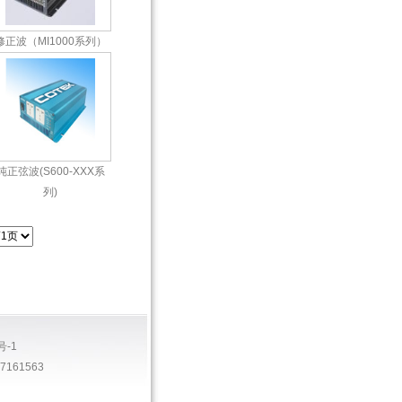
修正波（MI1000系列）
纯正弦波(S600-XXX系
列)
号-1
161563