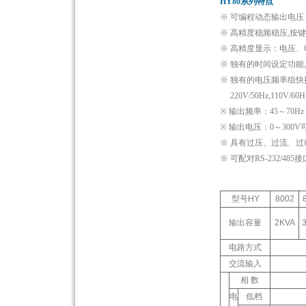
HY80系列特点
※ 可编程动态输出电压
※ 高精度稳频稳压,按
※ 高精度显示：电压
※ 独有的时间设定功能
※ 独有的电压频率组快
220V/50Hz,110V/60Hz
※ 输出频率：45～70Hz
※ 输出电压：0～300
※ 具有过压、过流、
※ 可配对RS-232/4
型号HY
8002
输出容量
2KVA
电路方式
交流输入
相 数
电
低档