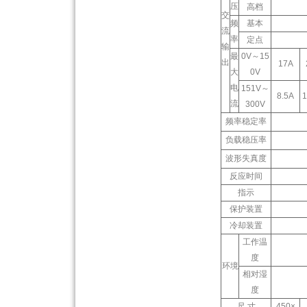
压
高档
交
频
基本
流
率
定点
输
最
0V～15
出
17A
大
0V
电
151V～
8.5A
1
流
300V
频率稳定率
负载稳压率
波形失真度
反应时间
指示
保护装置
冷却装置
工作温
度
环境
相对湿
度
尺 寸
450×